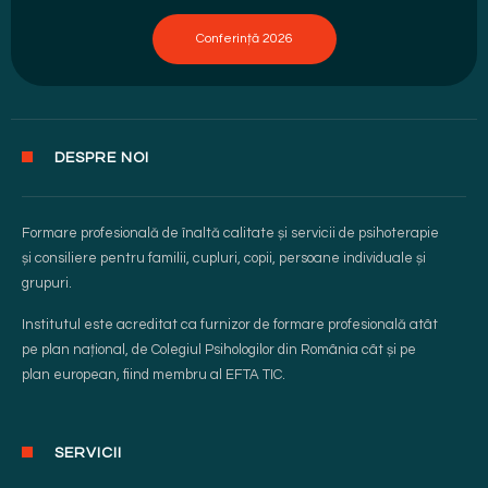
Conferință 2026
DESPRE NOI
Formare profesională de înaltă calitate și servicii de psihoterapie
și consiliere pentru familii, cupluri, copii, persoane individuale și
grupuri.
Institutul este acreditat ca furnizor de formare profesională atât
pe plan național, de Colegiul Psihologilor din România cât și pe
plan european, fiind membru al EFTA TIC.
SERVICII